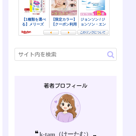
著者プロフィール
k-tam（けーたむ）