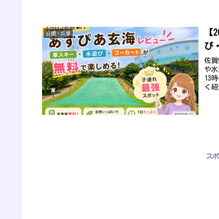
【
公園・広場
び
佐賀
や水
13
く紹
スポ