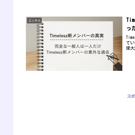
T
エンタメ
っ
Ti
てい
塚大
スポ