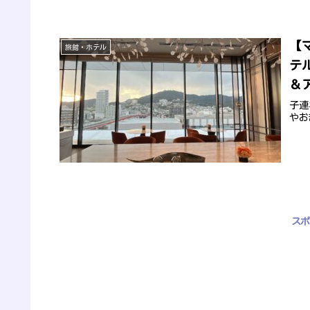
【
旅館・ホテル
テ
＆
子連
やお
スポ