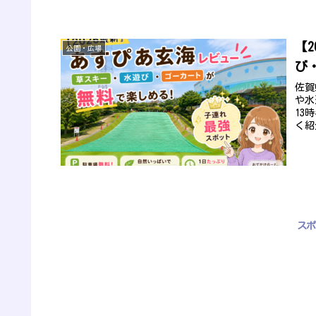
【
公園・広場
び
佐賀
や水
13
く紹
スポ