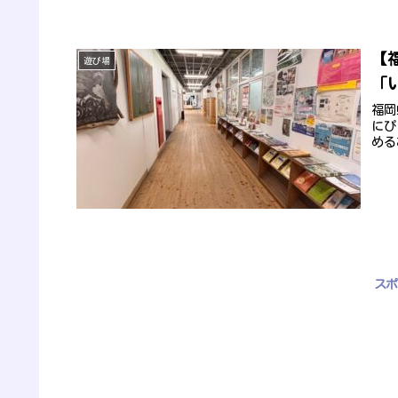
【
遊び場
「い
福岡
にぴ
める
スポ