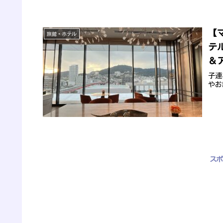
【
旅館・ホテル
テ
＆
子連
やお
スポ