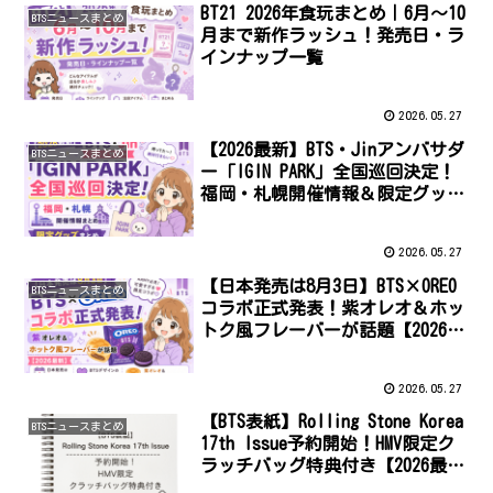
BT21 2026年食玩まとめ｜6月〜10
BTSニュースまとめ
月まで新作ラッシュ！発売日・ラ
インナップ一覧
2026.05.27
【2026最新】BTS・Jinアンバサダ
BTSニュースまとめ
ー「IGIN PARK」全国巡回決定！
福岡・札幌開催情報＆限定グッズ
まとめ
2026.05.27
【日本発売は8月3日】BTS×OREO
BTSニュースまとめ
コラボ正式発表！紫オレオ＆ホッ
トク風フレーバーが話題【2026最
新】
2026.05.27
【BTS表紙】Rolling Stone Korea
BTSニュースまとめ
17th Issue予約開始！HMV限定ク
ラッチバッグ特典付き【2026最
新】