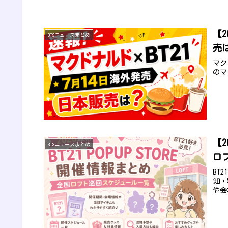
【
BTSニュースまとめ
売
マク
のマ
【2
BTSニュースまとめ
ロ
BT
知・
や会