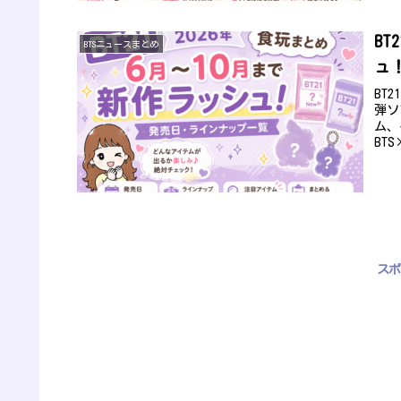
BT
BTSニュースまとめ
ュ
BT
弾ソ
ム、
BT
スポ