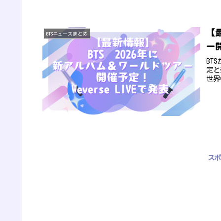
【
BTSニュースまとめ
ー開
BT
定と
世界
スポ