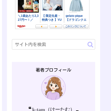
著者プロフィール
k-tam（けーたむ）