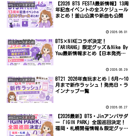
【2026 BTS FESTA最新情報】13周
BTSニュースまとめ
年記念イベントの全スケジュール
まとめ！釜山公演や新曲も公開
2026.06.01
BTS×NIKEコラボ決定！
BTSニュースまとめ
「ARIRANG」限定グッズ＆Nike By
You最新情報まとめ【日本発売あ
り】
2026.05.29
BT21 2026年食玩まとめ｜6月〜10
BTSニュースまとめ
月まで新作ラッシュ！発売日・ラ
インナップ一覧
2026.05.27
【2026最新】BTS・Jinアンバサダ
BTSニュースまとめ
ー「IGIN PARK」全国巡回決定！
福岡・札幌開催情報＆限定グッズ
まとめ