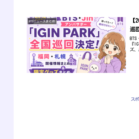
【2
BTSニュースまとめ
巡
BT
『I
ズ、
スポ