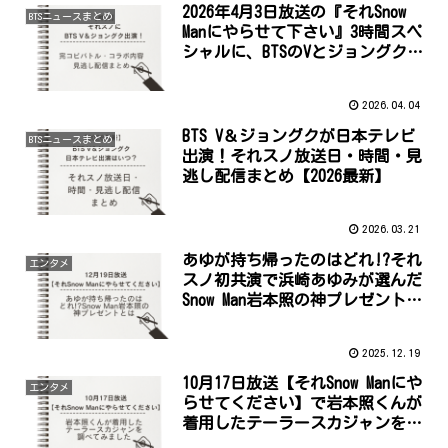
2026年4月3日放送の『それSnow
BTSニュースまとめ
Manにやらせて下さい』3時間スペ
シャルに、BTSのVとジョングクが
出演しSNSで大きな話題になって
います。
2026.04.04
BTS V＆ジョングクが日本テレビ
BTSニュースまとめ
出演！それスノ放送日・時間・見
逃し配信まとめ【2026最新】
2026.03.21
あゆが持ち帰ったのはどれ!?それ
エンタメ
スノ初共演で浜崎あゆみが選んだ
Snow Man岩本照の神プレゼントと
は
2025.12.19
10月17日放送【それSnow Manにや
エンタメ
らせてください】で岩本照くんが
着用したテーラースカジャンを調
べてみました