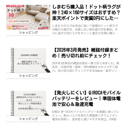
しまむら購入品！ドット柄ラグが
神！240×180サイズはおすすめ？
楽天ポイントで実質0円にした方
法
しまむらのラグは本当に安い？話題のドット柄ラグ
の魅力や選び方、失敗しない柄の選び方を解説。さ
ショッピング
らに楽天で似たラグをポイント還元でお得に購入す
る方法も紹介。ナチュラル・韓国風インテリア好き
必見。
【2026年3月発売】雑誌付録まと
め｜売り切れ前にチェック！
2026年3月発売の雑誌付録を一覧でまとめました。発
売日・付録内容・価格・予約情報をわかりやすく紹
介。売り切れ前にチェックできるAmazon・楽天リンク
付きで最新情報を随時更新しています。
ショッピング
【発火しにくい】QIROCAモバイル
バッテリーをレビュー｜準固体電
池で安心＆急速充電
QIROCA QP-10CAモバイルバッテリーを実際に使ってレ
ビュー。発火リスクを抑えた準固体リチウムイオン
ショッピング
電池を採用し、安全性と使いやすさを両立。20W急速
充電やケーブル内蔵、3台同時充電の実力やメリッ
ト・デメリットを正直に解説します。