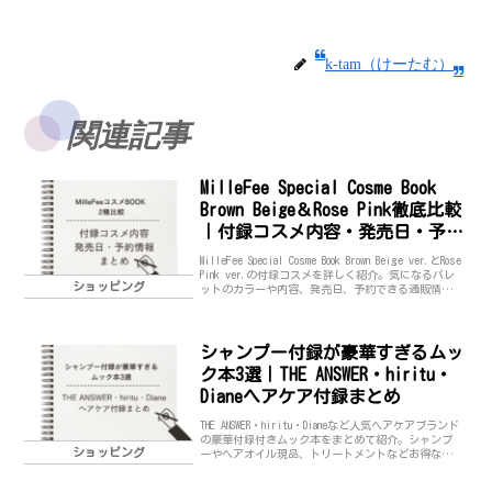
k-tam（けーたむ）
関連記事
MilleFee Special Cosme Book
Brown Beige＆Rose Pink徹底比較
｜付録コスメ内容・発売日・予約
情報まとめMilleFee初のブランド
MilleFee Special Cosme Book Brown Beige ver.とRose
ムックが登場！
Pink ver.の付録コスメを詳しく紹介。気になるパレ
ショッピング
ットのカラーや内容、発売日、予約できる通販情報
までまとめました。どっちを買うか迷っている方に
も分かりやすく比較解説します。
シャンプー付録が豪華すぎるムッ
ク本3選｜THE ANSWER・hiritu・
Dianeヘアケア付録まとめ
THE ANSWER・hiritu・Dianeなど人気ヘアケアブランド
の豪華付録付きムック本をまとめて紹介。シャンプ
ショッピング
ーやヘアオイル現品、トリートメントなどお得なヘ
アケア付録の内容・発売日を一覧でチェックできま
す。