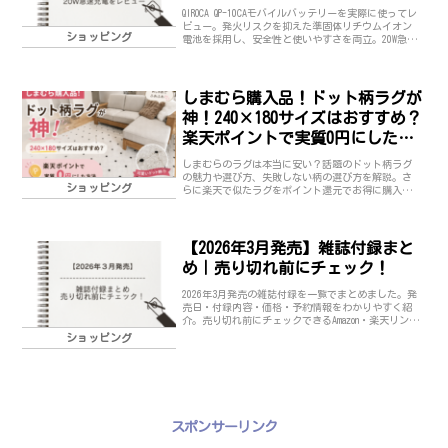
QIROCA QP-10CAモバイルバッテリーを実際に使ってレ
ビュー。発火リスクを抑えた準固体リチウムイオン
ショッピング
電池を採用し、安全性と使いやすさを両立。20W急速
充電やケーブル内蔵、3台同時充電の実力やメリッ
ト・デメリットを正直に解説します。
しまむら購入品！ドット柄ラグが
神！240×180サイズはおすすめ？
楽天ポイントで実質0円にした方
法
しまむらのラグは本当に安い？話題のドット柄ラグ
の魅力や選び方、失敗しない柄の選び方を解説。さ
ショッピング
らに楽天で似たラグをポイント還元でお得に購入す
る方法も紹介。ナチュラル・韓国風インテリア好き
必見。
【2026年3月発売】雑誌付録まと
め｜売り切れ前にチェック！
2026年3月発売の雑誌付録を一覧でまとめました。発
売日・付録内容・価格・予約情報をわかりやすく紹
介。売り切れ前にチェックできるAmazon・楽天リンク
付きで最新情報を随時更新しています。
ショッピング
スポンサーリンク