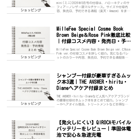
表紙】
mini(ミニ)2026年5月号の付録は、ハローキティのサ
フィアーノレザー調マルチケース。サイズや付録内
ショッピング
容、発売日、予約できる通販（楽天・Amazon）をまと
めました。売り切れ前にチェック！
MilleFee Special Cosme Book
Brown Beige＆Rose Pink徹底比較
｜付録コスメ内容・発売日・予約
情報まとめMilleFee初のブランド
MilleFee Special Cosme Book Brown Beige ver.とRose
ムックが登場！
Pink ver.の付録コスメを詳しく紹介。気になるパレ
ショッピング
ットのカラーや内容、発売日、予約できる通販情報
までまとめました。どっちを買うか迷っている方に
も分かりやすく比較解説します。
シャンプー付録が豪華すぎるムッ
ク本3選｜THE ANSWER・hiritu・
Dianeヘアケア付録まとめ
THE ANSWER・hiritu・Dianeなど人気ヘアケアブランド
の豪華付録付きムック本をまとめて紹介。シャンプ
ショッピング
ーやヘアオイル現品、トリートメントなどお得なヘ
アケア付録の内容・発売日を一覧でチェックできま
す。
【発火しにくい】QIROCAモバイル
バッテリーをレビュー｜準固体電
池で安心＆急速充電