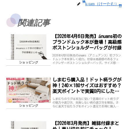
k-tam（けーたむ）
関連記事
【2026年4月6日発売】ánuans初の
ブランドムック本が登場！高級感
ボストンショルダーバッグが付録
2026年4月6日発売のánuans（アニュアンス）初ブラン
ドムック本を詳しく紹介。付録は高級感のあるフェ
ショッピング
イクレザーボストンショルダーバッグ。サイズ感や
特徴、予約・在庫情報をまとめました。売り切れ前
にチェック。
しまむら購入品！ドット柄ラグが
神！240×180サイズはおすすめ？
楽天ポイントで実質0円にした方
法
しまむらのラグは本当に安い？話題のドット柄ラグ
の魅力や選び方、失敗しない柄の選び方を解説。さ
ショッピング
らに楽天で似たラグをポイント還元でお得に購入す
る方法も紹介。ナチュラル・韓国風インテリア好き
必見。
【2026年3月発売】雑誌付録まと
め｜売り切れ前にチェック！