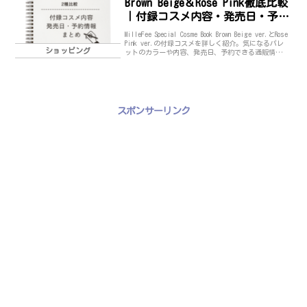
Brown Beige＆Rose Pink徹底比較
｜付録コスメ内容・発売日・予約
情報まとめMilleFee初のブランド
MilleFee Special Cosme Book Brown Beige ver.とRose
ムックが登場！
Pink ver.の付録コスメを詳しく紹介。気になるパレ
ショッピング
ットのカラーや内容、発売日、予約できる通販情報
までまとめました。どっちを買うか迷っている方に
も分かりやすく比較解説します。
スポンサーリンク