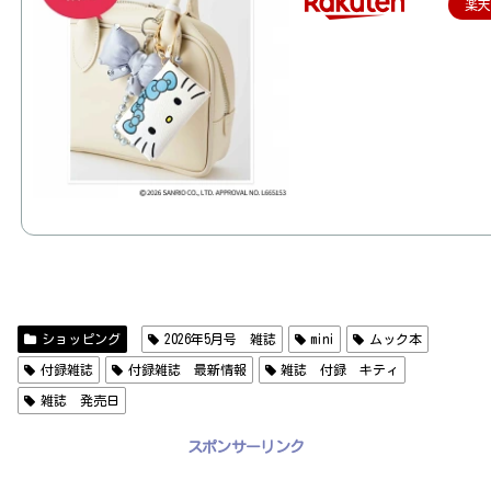
楽
ショッピング
2026年5月号 雑誌
mini
ムック本
付録雑誌
付録雑誌 最新情報
雑誌 付録 キティ
雑誌 発売日
スポンサーリンク