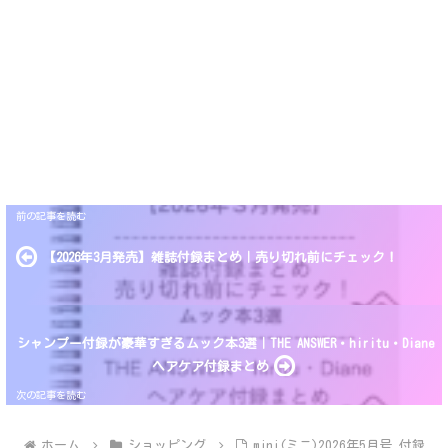
【2026年3月発売】雑誌付録まとめ｜売り切れ前にチェック！
シャンプー付録が豪華すぎるムック本3選｜THE ANSWER・hiritu・Diane
ヘアケア付録まとめ
ホーム
ショッピング
mini(ミニ)2026年5月号 付録