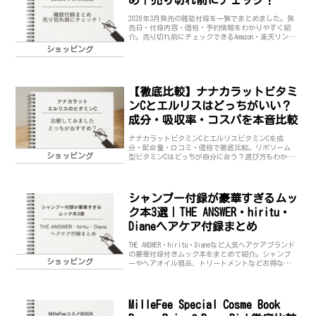
2026年3月発売の雑誌付録を一覧でまとめました。発
売日・付録内容・価格・予約情報をわかりやすく紹
介。売り切れ前にチェックできるAmazon・楽天リンク
付きで最新情報を随時更新しています。
ショッピング
【徹底比較】ナナカラットビタミ
ンCとエルリスはどっちがいい？
成分・吸収率・コスパを本音比較
ナナカラットビタミンCとエルリスビタミンCを成
分・配合量・口コミ・価格で徹底比較。リポソーム
ショッピング
型ビタミンCはどっちが自分に合う？選び方もわかり
やすく解説します。
シャンプー付録が豪華すぎるムッ
ク本3選｜THE ANSWER・hiritu・
Dianeヘアケア付録まとめ
THE ANSWER・hiritu・Dianeなど人気ヘアケアブランド
の豪華付録付きムック本をまとめて紹介。シャンプ
ショッピング
ーやヘアオイル現品、トリートメントなどお得なヘ
アケア付録の内容・発売日を一覧でチェックできま
す。
MilleFee Special Cosme Book