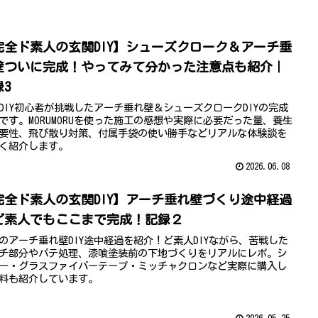
完全ド素人の玄関DIY】シューズクローク＆アーチ垂
壁ついに完成！やってみて分かった注意点も紹介｜
録3
DIY初心者が挑戦したアーチ垂れ壁＆シューズクロークDIYの完成
です。MORUMORUを使った施工の感想や実際に必要だった量、養生
要性、飛び散り対策、付属手袋の使い勝手などリアルな体験談を
く紹介します。
2026.06.08
完全ド素人の玄関DIY】アーチ垂れ壁づくり途中経過
ど素人でもここまで完成！記録２
のアーチ垂れ壁DIY途中経過を紹介！ど素人DIYながら、苦戦した
チ部分やパテ処理、漆喰塗装前の下地づくりをリアルにレポ。シ
ー・グラスファイバーテープ・ミッチャクロンなど実際に購入し
料も紹介しています。