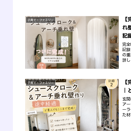
【
子育て・ファミリー
れ
記
完全
記録
の重
詳し
【
子育て・ファミリー
｜
玄関
アー
ーラ
た材