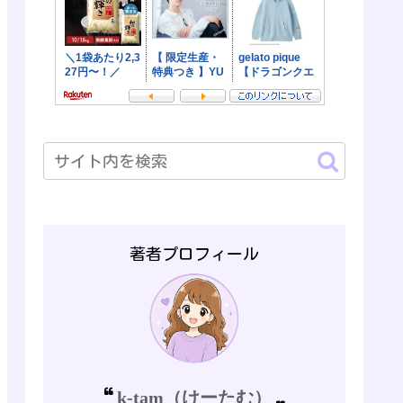
著者プロフィール
k-tam（けーたむ）