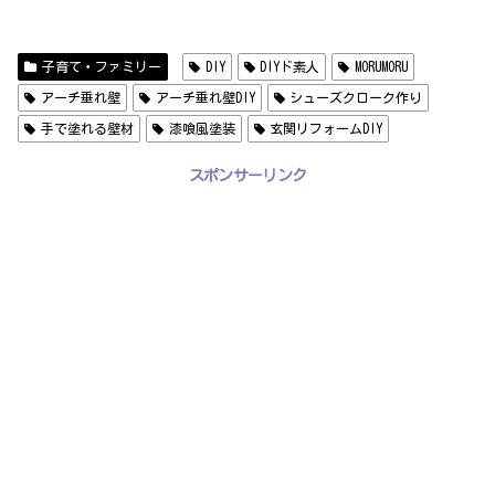
子育て・ファミリー
DIY
DIYド素人
MORUMORU
アーチ垂れ壁
アーチ垂れ壁DIY
シューズクローク作り
手で塗れる壁材
漆喰風塗装
玄関リフォームDIY
スポンサーリンク