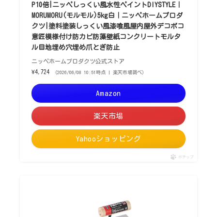
P10倍|ニッペしっくい風水性ペイントDIYSTYLE｜
MORUMORU(モルモル)5kg白｜ニッペホームプロダ
クツ|塗料塗装しっくい風漆喰風屋内屋外デコボコ
意匠模様付け防カビ防藻壁紙コンクリートモルタ
ル目地埋め穴埋め爪とぎ防止
ニッペホームプロダクツ公式ストア
¥4,724
（2026/06/08 10:51時点 | 楽天市場調べ）
Amazon
楽天市場
Yahooショッピング
ポチップ