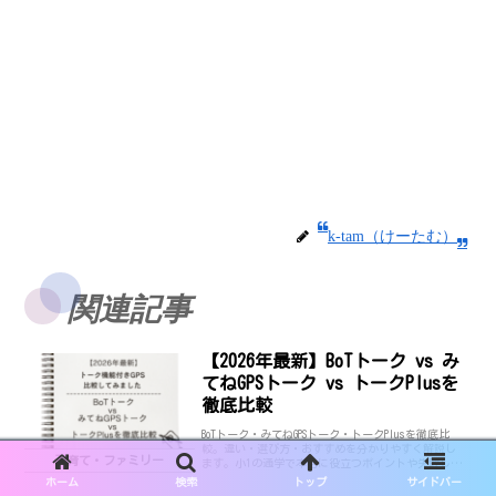
k-tam（けーたむ）
関連記事
【2026年最新】BoTトーク vs み
てねGPSトーク vs トークPlusを
徹底比較
BoTトーク・みてねGPSトーク・トークPlusを徹底比
較。違い・選び方・おすすめを分かりやすく解説し
子育て・ファミリー
ます。小1の通学で本当に役立つポイントや失敗しな
い選び方も紹介。どれを選べばいいか迷っている方
ホーム
検索
トップ
サイドバー
は必見です。