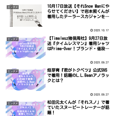
10月17日放送【それSnow Manにや
エンタメ
らせてください】で岩本照くんが
着用したテーラースカジャンを調
べてみました
2025.10.17
【Timelesz猪俣周杜】9月27日放
エンタメ
送『タイムレスマン』着用シャツ
はPrime-Over！ブランド・値段・
通販情報まとめ
2025.09.27
畑芽育『君がトクベツ』公式SNS
エンタメ
で着用！話題のL.L.Beanアノラッ
クとは？
2025.09.27
松田元太くんが「それスノ」で着
エンタメ
ていたスヌーピートレーナーが話
題！